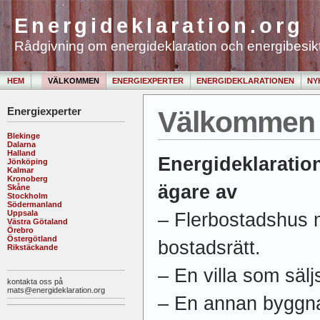
Energideklaration.org
Rådgivning om energideklaration och energibesikt
HEM
VÄLKOMMEN
ENERGIEXPERTER
ENERGIDEKLARATIONEN
NY
Energiexperter
Välkommen
Blekinge
Dalarna
Halland
Energideklaratio
Jönköping
Kalmar
Kronoberg
ägare av
Skåne
Stockholm
Södermanland
Uppsala
– Flerbostadshus m
Västra Götaland
Örebro
Östergötland
bostadsrätt.
Rikstäckande
– En villa som sälj
kontakta oss på
mats@energideklaration.org
– En annan byggna