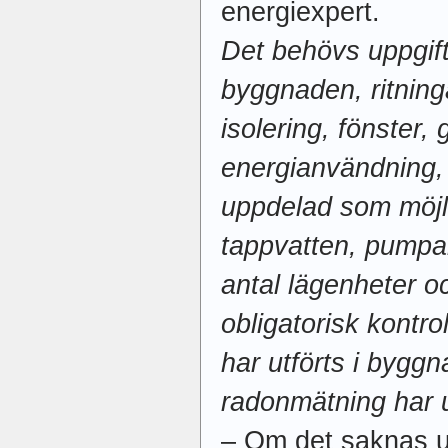
energiexpert.
Det behövs uppgif
byggnaden, ritnin
isolering, fönster,
energianvändning, e
uppdelad som möjli
tappvatten, pumpar,
antal lägenheter 
obligatorisk kontro
har utförts i bygg
radonmätning har u
– Om det saknas u