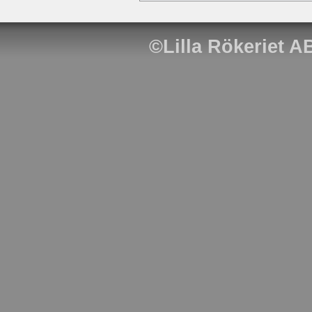
©
Lilla Rökeriet A